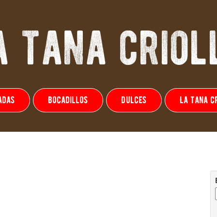
a tana criol
adas
Bocadillos
Dulces
La tana c